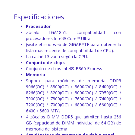
Especificaciones
Procesador
Zócalo LGA1851: compatibilidad con
procesadores Intel® Core™ Ultra
(visite el sitio web de GIGABYTE para obtener la
lista más reciente de compatibilidad de CPU).
La caché L3 varía según la CPU.
Conjunto de chips
Conjunto de chips Intel® B860 Express
Memoria
Soporte para módulos de memoria DDR5
9066(OC) / 8800(OC) / 8600(OC) / 8400(OC) /
8266(OC) / 8200(OC) / 8000(OC) / 7950(OC) /
7900(OC) / 7800(OC) / 7600(OC) / 7400(OC) /
7200(OC) / 7000(OC) / 6800(OC) / 6600(OC) /
6400 / 5600 MT/s
4 zócalos DIMM DDR5 que admiten hasta 256
GB (capacidad de DIMM individual de 64 GB) de
memoria del sistema
Arquitectura de memoria de doble canal