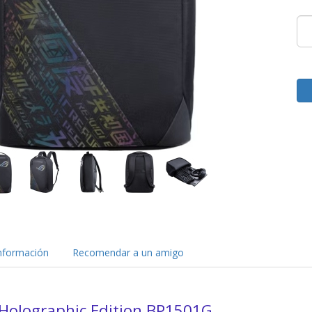
nformación
Recomendar a un amigo
Holographic Edition BP1501G