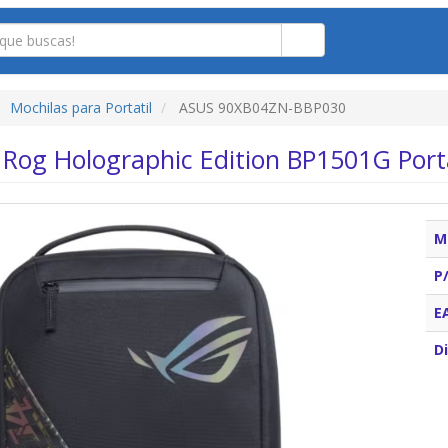
Mochilas para Portatil
ASUS 90XB04ZN-BBP030
 Rog Holographic Edition BP1501G Portá
M
P
E
Di