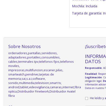
Mochila: Incluida
Tarjeta de garantía: In
Sobre Nosotros
¡Suscríbet
ordenadores,pantallas,servidores,
INFORMA
adaptadores,portatiles,consumibles,
DATOS
cables,terminales tpv,telefonos fijos,telefonos
moviles,
Responsable
: A
impresoras,multifuncion,escaner,pilas,
Finalidad
: Respon
smartwatch,pendrive,tarjetas de
Legitimación
: C
memoria,sai,s.a.i,software,
obligación legal;
De
sonido,multimedia,television,smart tv,
información adicio
android,tablet,videovigilancia,camaras,internet,fibra
Datos en nuestra
P
optica,Distribuidor Finetwork,Distribuidor Avatel
fibra
He leído y 