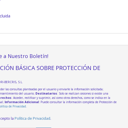
cluida
e a Nuestro Boletín!
CIÓN BÁSICA SOBRE PROTECCIÓN DE
DRI-BERCRIS, S.L.
der las consultas planteadas por el usuario y enviarle la información solicitada;
onsentimiento del usuario;
Destinatarios
: Solo se realizan cesiones si existe una
rechos
: Acceder, rectificar y suprimir, así como otros derechos, como se indica en la
nal;
Información Adicional
: Puede consultar la información completa de Protección de
olítica de Privacidad
.
acepto la
Política de Privacidad
.