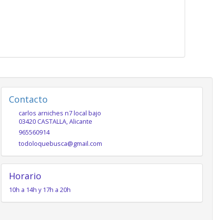
Contacto
carlos arniches n7 local bajo
03420
CASTALLA
,
Alicante
965560914
todoloquebusca@gmail.com
Horario
10h a 14h y 17h a 20h