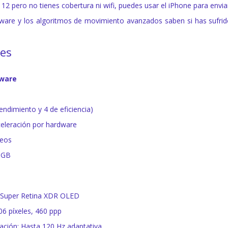
 112 pero no tienes cobertura ni wifi, puedes usar el iPhone para envi
ware y los algoritmos de movimiento avanzados saben si has sufrid
nes
dware
endimiento y 4 de eficiencia)
eleración por hardware
leos
 GB
s Super Retina XDR OLED
06 píxeles, 460 ppp
zación: Hasta 120 Hz adaptativa