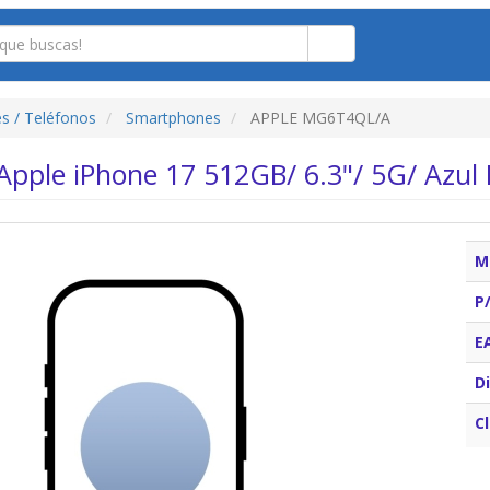
s / Teléfonos
Smartphones
APPLE MG6T4QL/A
pple iPhone 17 512GB/ 6.3"/ 5G/ Azul 
M
P
E
Di
C