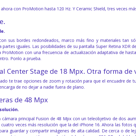
e, ahora con ProMotion hasta 120 Hz. Y Ceramic Shield, tres veces más
e.
le.
con sus bordes redondeados, marco más fino y materiales tan sóli
 a partes iguales. Las posibilidades de su pantalla Super Retina XDR
ía ProMotion con una frecuencia de actualización adaptativa de hast
ntro. Ponlo a prueba.
l Center Stage de 18 Mpx. Otra forma de v
ado te trae opciones de zoom y rotación para que el encuadre de tu
encarga de no dejar a nadie fuera de plano.
eras de 48 Mpx
solución.
a cámara principal Fusion de 48 Mpx con un teleobjetivo de dos aum
cuatro veces más resolución que la del iPhone 16. Ahora las fotos q
ara guardar y compartir imágenes de alta calidad. De cerca o de lejo