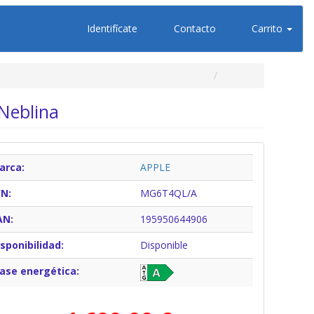
Identifícate
Contacto
Carrito
Neblina
arca:
APPLE
/N:
MG6T4QL/A
AN:
195950644906
sponibilidad:
Disponible
lase energética: