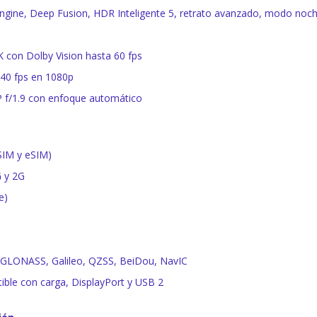
Engine, Deep Fusion, HDR Inteligente 5, retrato avanzado, modo no
K con Dolby Vision hasta 60 fps
240 fps en 1080p
P f/1.9 con enfoque automático
SIM y eSIM)
G y 2G
e)
, GLONASS, Galileo, QZSS, BeiDou, NavIC
ble con carga, DisplayPort y USB 2