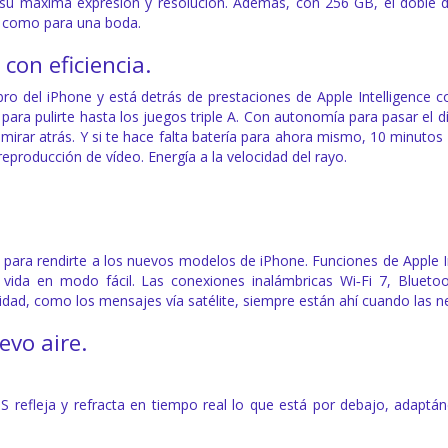
en su máxima expresión y resolución. Además, con 256 GB, el doble
s como para una boda.
con eficiencia.
ebro del iPhone y está detrás de prestaciones de Apple Intelligenc
ara pulirte hasta los juegos triple A. Con autonomía para pasar el d
irar atrás. Y si te hace falta batería para ahora mismo, 10 minutos
eproducción de vídeo. Energía a la velocidad del rayo.
para rendirte a los nuevos modelos de iPhone. Funciones de Apple In
a vida en modo fácil. Las conexiones inalámbricas Wi‑Fi 7, Bluet
idad, como los mensajes vía satélite, siempre están ahí cuando las ne
evo aire.
S refleja y refracta en tiempo real lo que está por debajo, adaptá