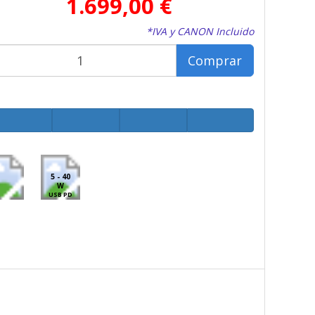
1.699,00 €
*IVA y CANON Incluido
Comprar
5 - 40
W
USB PD