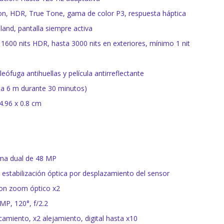
on, HDR, True Tone, gama de color P3, respuesta háptica
land, pantalla siempre activa
o, 1600 nits HDR, hasta 3000 nits en exteriores, mínimo 1 nit
eófuga antihuellas y película antirreflectante
sta 6 m durante 30 minutos)
4.96 x 0.8 cm
ema dual de 48 MP
6, estabilización óptica por desplazamiento del sensor
con zoom óptico x2
 MP, 120°, f/2.2
amiento, x2 alejamiento, digital hasta x10