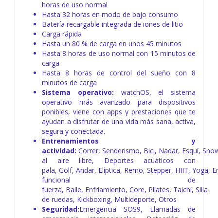
horas de uso normal
Hasta 32 horas en modo de bajo consumo
Batería recargable integrada de iones de litio
Carga rápida
Hasta un 80 % de carga en unos 45 minutos
Hasta 8 horas de uso normal con 15 minutos de
carga
Hasta 8 horas de control del sueño con 8
minutos de carga
Sistema operativo:
watchOS, el sistema
operativo más avanzado para dispositivos
ponibles, viene con apps y prestaciones que te
ayudan a disfrutar de una vida más sana, activa,
segura y conectada.
Entrenamientos y
actividad:
Correr, Senderismo, Bici, Nadar,
Esquí,
Sno
al aire libre,
Deportes acuáticos con
pala,
Golf,
Andar,
Elíptica,
Remo,
Stepper,
HIIT,
Yoga,
E
funcional de
fuerza,
Baile,
Enfriamiento,
Core,
Pilates,
Taichí,
Silla
de ruedas,
Kickboxing,
Multideporte,
Otros
Seguridad:
Emergencia SOS9,
Llamadas de