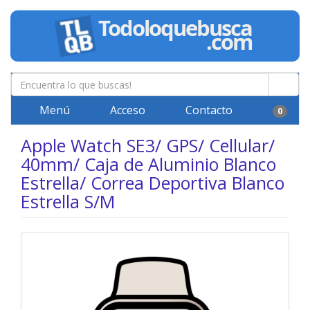
Menú
Acceso
Contacto
0
Apple Watch SE3/ GPS/ Cellular/
40mm/ Caja de Aluminio Blanco
Estrella/ Correa Deportiva Blanco
Estrella S/M