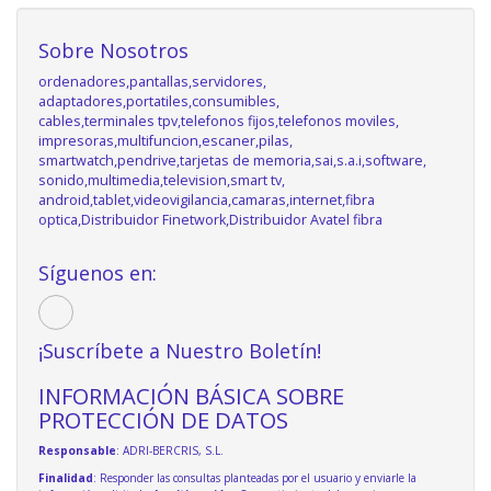
Sobre Nosotros
ordenadores,pantallas,servidores,
adaptadores,portatiles,consumibles,
cables,terminales tpv,telefonos fijos,telefonos moviles,
impresoras,multifuncion,escaner,pilas,
smartwatch,pendrive,tarjetas de memoria,sai,s.a.i,software,
sonido,multimedia,television,smart tv,
android,tablet,videovigilancia,camaras,internet,fibra
optica,Distribuidor Finetwork,Distribuidor Avatel fibra
Síguenos en:
¡Suscríbete a Nuestro Boletín!
INFORMACIÓN BÁSICA SOBRE
PROTECCIÓN DE DATOS
Responsable
: ADRI-BERCRIS, S.L.
Finalidad
: Responder las consultas planteadas por el usuario y enviarle la