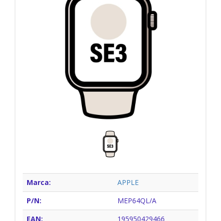
Marca:
APPLE
P/N:
MEP64QL/A
EAN:
195950429466