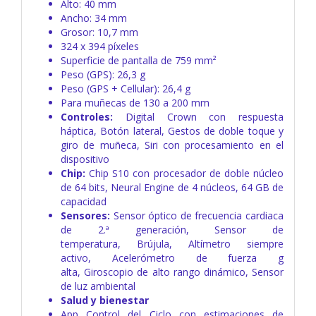
Alto: 40 mm
Ancho: 34 mm
Grosor: 10,7 mm
324 x 394 píxeles
Superficie de pantalla de 759 mm²
Peso (GPS): 26,3 g
Peso (GPS + Cellular): 26,4 g
Para muñecas de 130 a 200 mm
Controles:
Digital Crown con respuesta
háptica,
Botón lateral,
Gestos de doble toque y
giro de muñeca,
Siri con procesamiento en el
dispositivo
Chip:
Chip S10 con procesador de doble núcleo
de 64 bits,
Neural Engine de 4 núcleos,
64 GB de
capacidad
Sensores:
Sensor óptico de frecuencia cardiaca
de 2.ª generación,
Sensor de
temperatura,
Brújula,
Altímetro siempre
activo,
Acelerómetro de fuerza g
alta,
Giroscopio de alto rango dinámico,
Sensor
de luz ambiental
Salud y bienestar
App Control del Ciclo con estimaciones de