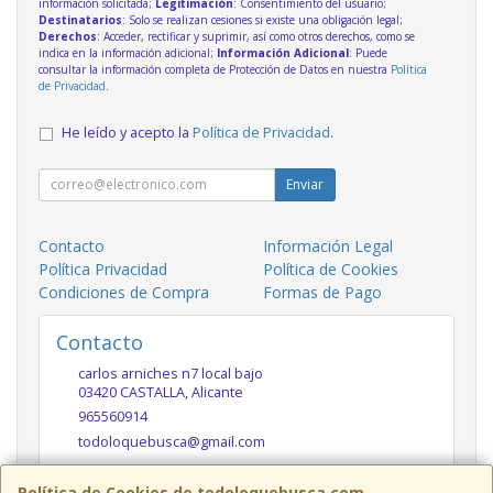
información solicitada;
Legitimación
: Consentimiento del usuario;
Destinatarios
: Solo se realizan cesiones si existe una obligación legal;
Derechos
: Acceder, rectificar y suprimir, así como otros derechos, como se
indica en la información adicional;
Información Adicional
: Puede
consultar la información completa de Protección de Datos en nuestra
Política
de Privacidad
.
He leído y acepto la
Política de Privacidad
.
Enviar
Contacto
Información Legal
Política Privacidad
Política de Cookies
Condiciones de Compra
Formas de Pago
Contacto
carlos arniches n7 local bajo
03420
CASTALLA
,
Alicante
965560914
todoloquebusca@gmail.com
Política de Cookies de todoloquebusca.com