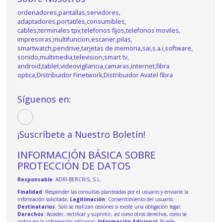
ordenadores,pantallas,servidores,
adaptadores,portatiles,consumibles,
cables,terminales tpv,telefonos fijos,telefonos moviles,
impresoras,multifuncion,escaner,pilas,
smartwatch,pendrive,tarjetas de memoria,sai,s.a.i,software,
sonido,multimedia,television,smart tv,
android,tablet,videovigilancia,camaras,internet,fibra
optica,Distribuidor Finetwork,Distribuidor Avatel fibra
Síguenos en:
¡Suscríbete a Nuestro Boletín!
INFORMACIÓN BÁSICA SOBRE
PROTECCIÓN DE DATOS
Responsable
: ADRI-BERCRIS, S.L.
Finalidad
: Responder las consultas planteadas por el usuario y enviarle la
información solicitada;
Legitimación
: Consentimiento del usuario;
Destinatarios
: Solo se realizan cesiones si existe una obligación legal;
Derechos
: Acceder, rectificar y suprimir, así como otros derechos, como se
indica en la información adicional;
Información Adicional
: Puede