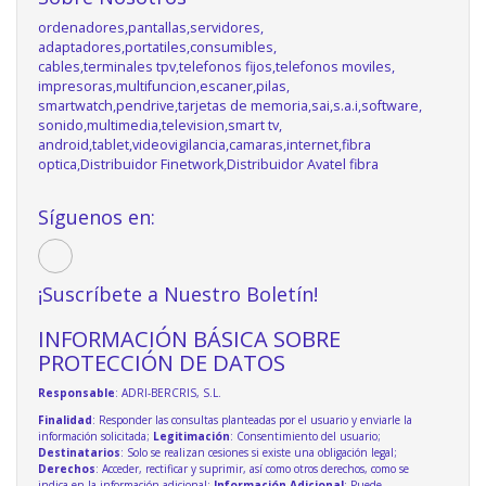
ordenadores,pantallas,servidores,
adaptadores,portatiles,consumibles,
cables,terminales tpv,telefonos fijos,telefonos moviles,
impresoras,multifuncion,escaner,pilas,
smartwatch,pendrive,tarjetas de memoria,sai,s.a.i,software,
sonido,multimedia,television,smart tv,
android,tablet,videovigilancia,camaras,internet,fibra
optica,Distribuidor Finetwork,Distribuidor Avatel fibra
Síguenos en:
¡Suscríbete a Nuestro Boletín!
INFORMACIÓN BÁSICA SOBRE
PROTECCIÓN DE DATOS
Responsable
: ADRI-BERCRIS, S.L.
Finalidad
: Responder las consultas planteadas por el usuario y enviarle la
información solicitada;
Legitimación
: Consentimiento del usuario;
Destinatarios
: Solo se realizan cesiones si existe una obligación legal;
Derechos
: Acceder, rectificar y suprimir, así como otros derechos, como se
indica en la información adicional;
Información Adicional
: Puede