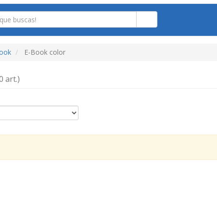
book
E-Book color
0 art.)