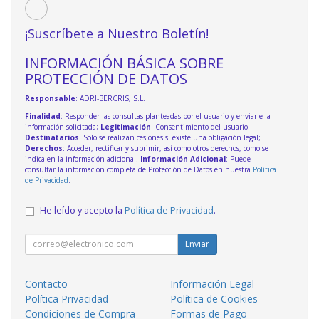
¡Suscríbete a Nuestro Boletín!
INFORMACIÓN BÁSICA SOBRE
PROTECCIÓN DE DATOS
Responsable
: ADRI-BERCRIS, S.L.
Finalidad
: Responder las consultas planteadas por el usuario y enviarle la
información solicitada;
Legitimación
: Consentimiento del usuario;
Destinatarios
: Solo se realizan cesiones si existe una obligación legal;
Derechos
: Acceder, rectificar y suprimir, así como otros derechos, como se
indica en la información adicional;
Información Adicional
: Puede
consultar la información completa de Protección de Datos en nuestra
Política
de Privacidad
.
He leído y acepto la
Política de Privacidad
.
Enviar
Contacto
Información Legal
Política Privacidad
Política de Cookies
Condiciones de Compra
Formas de Pago