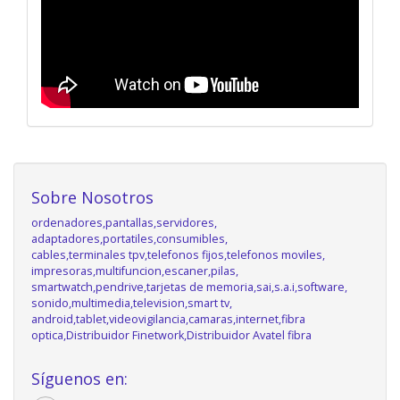
Sobre Nosotros
ordenadores,pantallas,servidores,
adaptadores,portatiles,consumibles,
cables,terminales tpv,telefonos fijos,telefonos moviles,
impresoras,multifuncion,escaner,pilas,
smartwatch,pendrive,tarjetas de memoria,sai,s.a.i,software,
sonido,multimedia,television,smart tv,
android,tablet,videovigilancia,camaras,internet,fibra
optica,Distribuidor Finetwork,Distribuidor Avatel fibra
Síguenos en: