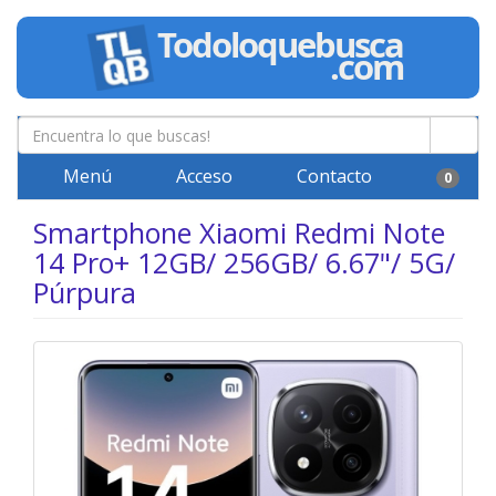
Menú
Acceso
Contacto
0
Smartphone Xiaomi Redmi Note
14 Pro+ 12GB/ 256GB/ 6.67"/ 5G/
Púrpura