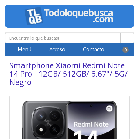
Menú
Acceso
Contacto
0
Smartphone Xiaomi Redmi Note
14 Pro+ 12GB/ 512GB/ 6.67"/ 5G/
Negro