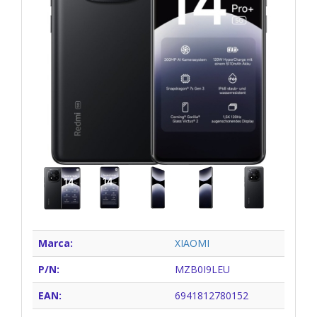
Marca:
XIAOMI
P/N:
MZB0I9LEU
EAN:
6941812780152