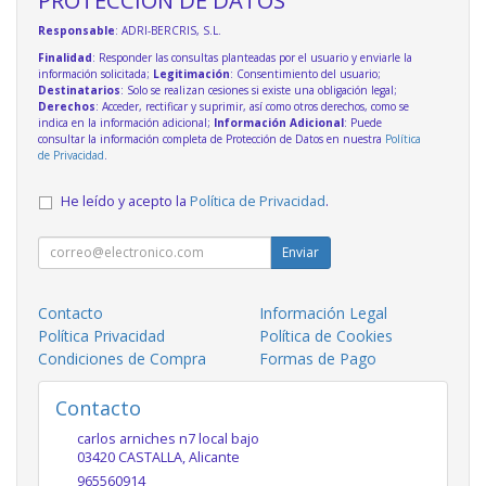
Responsable
: ADRI-BERCRIS, S.L.
Finalidad
: Responder las consultas planteadas por el usuario y enviarle la
información solicitada;
Legitimación
: Consentimiento del usuario;
Destinatarios
: Solo se realizan cesiones si existe una obligación legal;
Derechos
: Acceder, rectificar y suprimir, así como otros derechos, como se
indica en la información adicional;
Información Adicional
: Puede
consultar la información completa de Protección de Datos en nuestra
Política
de Privacidad
.
He leído y acepto la
Política de Privacidad
.
Enviar
Contacto
Información Legal
Política Privacidad
Política de Cookies
Condiciones de Compra
Formas de Pago
Contacto
carlos arniches n7 local bajo
03420
CASTALLA
,
Alicante
965560914