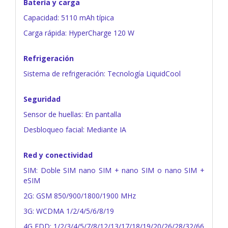
Batería y carga
Capacidad: 5110 mAh típica
Carga rápida: HyperCharge 120 W
Refrigeración
Sistema de refrigeración: Tecnología LiquidCool
Seguridad
Sensor de huellas: En pantalla
Desbloqueo facial: Mediante IA
Red y conectividad
SIM: Doble SIM nano SIM + nano SIM o nano SIM +
eSIM
2G: GSM 850/900/1800/1900 MHz
3G: WCDMA 1/2/4/5/6/8/19
4G FDD: 1/2/3/4/5/7/8/12/13/17/18/19/20/26/28/32/66