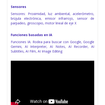
Sensores
Sensores: Proximidad, luz ambiental, acelerómetro,
brújula electrónica, emisor infrarrojo, sensor de
parpadeo, giroscopio, motor lineal de eje X
Funciones basadas en IA
Funciones IA: Rodea para buscar con Google, Google
Gemini, AI Interpreter, AI Notes, AI Recorder, AI
Subtitles, AI Film, AI Image Editing