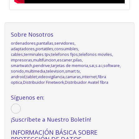
Sobre Nosotros
ordenadores,pantallas,servidores,
adaptadores,portatiles,consumibles,
cables,terminales tpv,telefonos fijos,telefonos moviles,
impresoras,multifuncion,escaner,pilas,
smartwatch,pendrive,tarjetas de memoria,sai,s.a.i,software,
sonido,multimedia,television,smart tv,
android,tablet,videovigilancia,camaras,internet,fibra
optica,Distribuidor Finetwork,Distribuidor Avatel fibra
Síguenos en:
¡Suscríbete a Nuestro Boletín!
INFORMACIÓN BÁSICA SOBRE
PROTECCIÓN DE DATOS