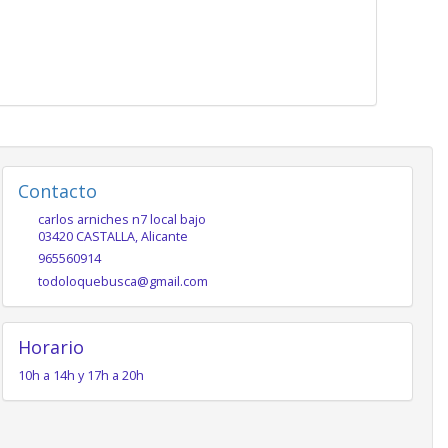
Contacto
carlos arniches n7 local bajo
03420
CASTALLA
,
Alicante
965560914
todoloquebusca@gmail.com
Horario
10h a 14h y 17h a 20h