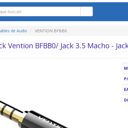
ables de Audio
VENTION BFBB0
ck Vention BFBB0/ Jack 3.5 Macho - Ja
M
P
E
Di