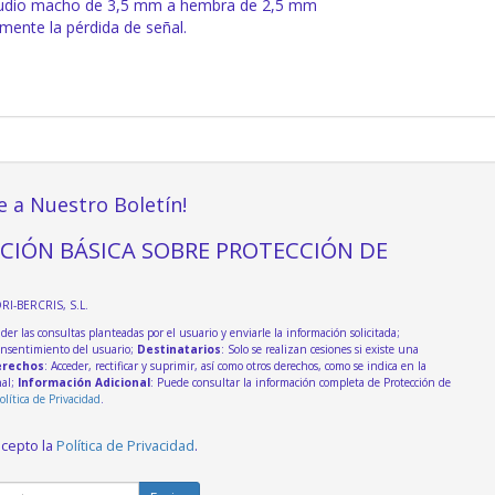
udio macho de 3,5 mm a hembra de 2,5 mm
mente la pérdida de señal.
e a Nuestro Boletín!
CIÓN BÁSICA SOBRE PROTECCIÓN DE
DRI-BERCRIS, S.L.
der las consultas planteadas por el usuario y enviarle la información solicitada;
onsentimiento del usuario;
Destinatarios
: Solo se realizan cesiones si existe una
rechos
: Acceder, rectificar y suprimir, así como otros derechos, como se indica en la
nal;
Información Adicional
: Puede consultar la información completa de Protección de
olítica de Privacidad
.
acepto la
Política de Privacidad
.