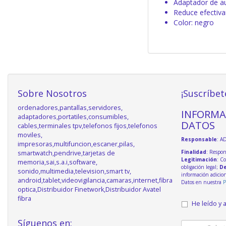
Adaptador de a
Reduce efectiva
Color: negro
Sobre Nosotros
¡Suscríbet
ordenadores,pantallas,servidores,
INFORMA
adaptadores,portatiles,consumibles,
DATOS
cables,terminales tpv,telefonos fijos,telefonos
moviles,
Responsable
: A
impresoras,multifuncion,escaner,pilas,
Finalidad
: Respon
smartwatch,pendrive,tarjetas de
Legitimación
: C
memoria,sai,s.a.i,software,
obligación legal;
De
sonido,multimedia,television,smart tv,
información adicio
android,tablet,videovigilancia,camaras,internet,fibra
Datos en nuestra
P
optica,Distribuidor Finetwork,Distribuidor Avatel
fibra
He leído y 
Síguenos en: