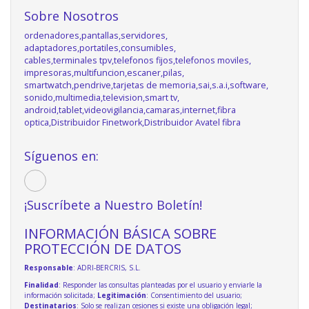
Sobre Nosotros
ordenadores,pantallas,servidores,
adaptadores,portatiles,consumibles,
cables,terminales tpv,telefonos fijos,telefonos moviles,
impresoras,multifuncion,escaner,pilas,
smartwatch,pendrive,tarjetas de memoria,sai,s.a.i,software,
sonido,multimedia,television,smart tv,
android,tablet,videovigilancia,camaras,internet,fibra
optica,Distribuidor Finetwork,Distribuidor Avatel fibra
Síguenos en:
¡Suscríbete a Nuestro Boletín!
INFORMACIÓN BÁSICA SOBRE
PROTECCIÓN DE DATOS
Responsable
: ADRI-BERCRIS, S.L.
Finalidad
: Responder las consultas planteadas por el usuario y enviarle la
información solicitada;
Legitimación
: Consentimiento del usuario;
Destinatarios
: Solo se realizan cesiones si existe una obligación legal;