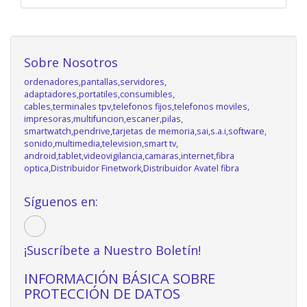
Sobre Nosotros
ordenadores,pantallas,servidores,
adaptadores,portatiles,consumibles,
cables,terminales tpv,telefonos fijos,telefonos moviles,
impresoras,multifuncion,escaner,pilas,
smartwatch,pendrive,tarjetas de memoria,sai,s.a.i,software,
sonido,multimedia,television,smart tv,
android,tablet,videovigilancia,camaras,internet,fibra
optica,Distribuidor Finetwork,Distribuidor Avatel fibra
Síguenos en:
¡Suscríbete a Nuestro Boletín!
INFORMACIÓN BÁSICA SOBRE
PROTECCIÓN DE DATOS