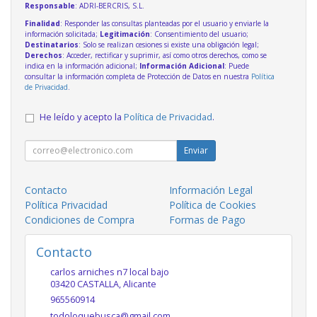
Responsable
: ADRI-BERCRIS, S.L.
Finalidad
: Responder las consultas planteadas por el usuario y enviarle la
información solicitada;
Legitimación
: Consentimiento del usuario;
Destinatarios
: Solo se realizan cesiones si existe una obligación legal;
Derechos
: Acceder, rectificar y suprimir, así como otros derechos, como se
indica en la información adicional;
Información Adicional
: Puede
consultar la información completa de Protección de Datos en nuestra
Política
de Privacidad
.
He leído y acepto la
Política de Privacidad
.
Enviar
Contacto
Información Legal
Política Privacidad
Política de Cookies
Condiciones de Compra
Formas de Pago
Contacto
carlos arniches n7 local bajo
03420
CASTALLA
,
Alicante
965560914
todoloquebusca@gmail.com