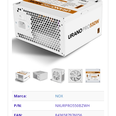
Marca:
NOX
P/N:
NXURPRO550BZWH
EAN:
8436587976056