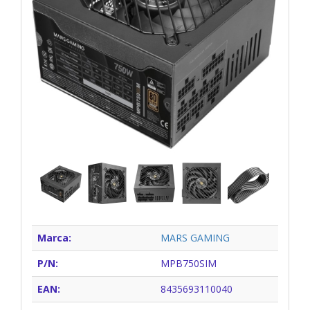
Marca:
MARS GAMING
P/N:
MPB750SIM
EAN:
8435693110040