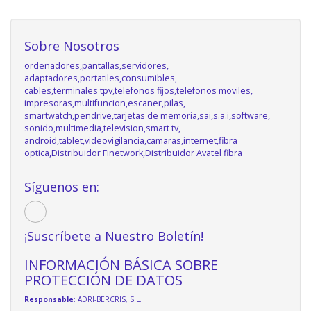
Sobre Nosotros
ordenadores,pantallas,servidores,
adaptadores,portatiles,consumibles,
cables,terminales tpv,telefonos fijos,telefonos moviles,
impresoras,multifuncion,escaner,pilas,
smartwatch,pendrive,tarjetas de memoria,sai,s.a.i,software,
sonido,multimedia,television,smart tv,
android,tablet,videovigilancia,camaras,internet,fibra
optica,Distribuidor Finetwork,Distribuidor Avatel fibra
Síguenos en:
¡Suscríbete a Nuestro Boletín!
INFORMACIÓN BÁSICA SOBRE
PROTECCIÓN DE DATOS
Responsable
: ADRI-BERCRIS, S.L.