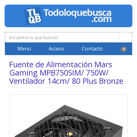
Menú
Acceso
Contacto
0
Fuente de Alimentación Mars
Gaming MPB750SIM/ 750W/
Ventilador 14cm/ 80 Plus Bronze