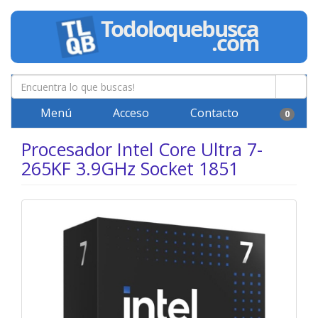
Menú
Acceso
Contacto
0
Procesador Intel Core Ultra 7-
265KF 3.9GHz Socket 1851