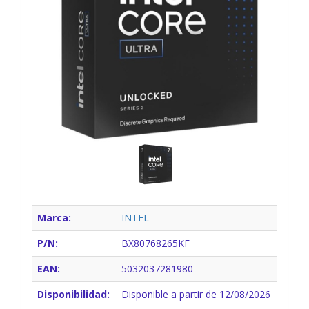
Marca:
INTEL
P/N:
BX80768265KF
EAN:
5032037281980
Disponibilidad:
Disponible a partir de 12/08/2026