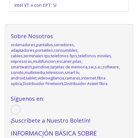
Intel VT-x con EPT: Sí
Sobre Nosotros
ordenadores,pantallas,servidores,
adaptadores,portatiles,consumibles,
cables,terminales tpv,telefonos fijos,telefonos moviles,
impresoras,multifuncion,escaner,pilas,
smartwatch,pendrive,tarjetas de memoria,sai,s.a.i,software,
sonido,multimedia,television,smart tv,
android,tablet,videovigilancia,camaras,internet,fibra
optica,Distribuidor Finetwork,Distribuidor Avatel fibra
Síguenos en:
¡Suscríbete a Nuestro Boletín!
INFORMACIÓN BÁSICA SOBRE