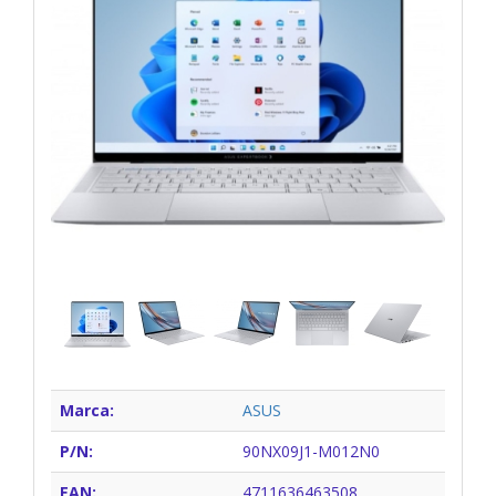
Marca:
ASUS
P/N:
90NX09J1-M012N0
EAN:
4711636463508