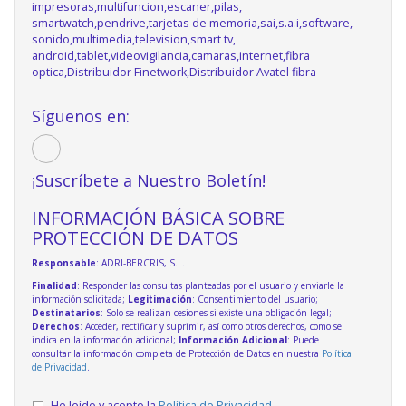
impresoras,multifuncion,escaner,pilas,
smartwatch,pendrive,tarjetas de memoria,sai,s.a.i,software,
sonido,multimedia,television,smart tv,
android,tablet,videovigilancia,camaras,internet,fibra
optica,Distribuidor Finetwork,Distribuidor Avatel fibra
Síguenos en:
¡Suscríbete a Nuestro Boletín!
INFORMACIÓN BÁSICA SOBRE
PROTECCIÓN DE DATOS
Responsable
: ADRI-BERCRIS, S.L.
Finalidad
: Responder las consultas planteadas por el usuario y enviarle la
información solicitada;
Legitimación
: Consentimiento del usuario;
Destinatarios
: Solo se realizan cesiones si existe una obligación legal;
Derechos
: Acceder, rectificar y suprimir, así como otros derechos, como se
indica en la información adicional;
Información Adicional
: Puede
consultar la información completa de Protección de Datos en nuestra
Política
de Privacidad
.
He leído y acepto la
Política de Privacidad
.