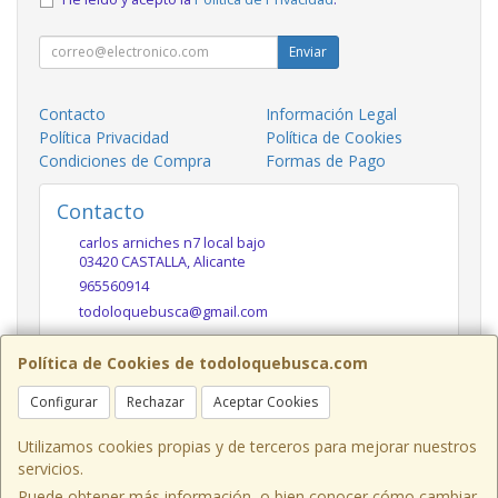
Enviar
Contacto
Información Legal
Política Privacidad
Política de Cookies
Condiciones de Compra
Formas de Pago
Contacto
carlos arniches n7 local bajo
03420
CASTALLA
,
Alicante
965560914
todoloquebusca@gmail.com
Política de Cookies de todoloquebusca.com
Horario
Configurar
Rechazar
Aceptar Cookies
10h a 14h y 17h a 20h
Utilizamos cookies propias y de terceros para mejorar nuestros
servicios.
Puede obtener más información, o bien conocer cómo cambiar