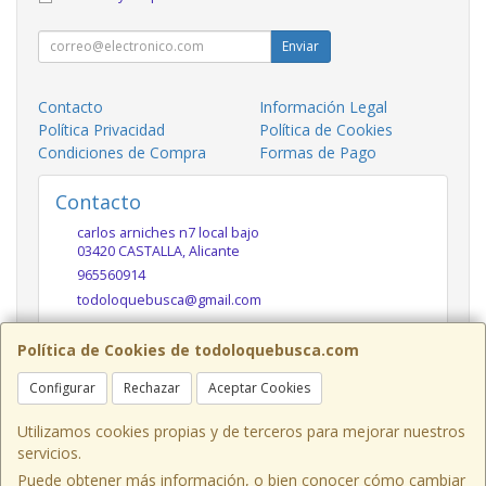
Enviar
Contacto
Información Legal
Política Privacidad
Política de Cookies
Condiciones de Compra
Formas de Pago
Contacto
carlos arniches n7 local bajo
03420
CASTALLA
,
Alicante
965560914
todoloquebusca@gmail.com
Política de Cookies de todoloquebusca.com
Horario
Configurar
Rechazar
Aceptar Cookies
10h a 14h y 17h a 20h
Utilizamos cookies propias y de terceros para mejorar nuestros
servicios.
Puede obtener más información, o bien conocer cómo cambiar
Carlos Arniches n7 local bajo, 03420,Castalla,Alicante,