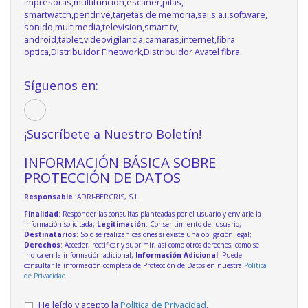
impresoras,multifuncion,escaner,pilas,
smartwatch,pendrive,tarjetas de memoria,sai,s.a.i,software,
sonido,multimedia,television,smart tv,
android,tablet,videovigilancia,camaras,internet,fibra
optica,Distribuidor Finetwork,Distribuidor Avatel fibra
Síguenos en:
¡Suscríbete a Nuestro Boletín!
INFORMACIÓN BÁSICA SOBRE
PROTECCIÓN DE DATOS
Responsable
: ADRI-BERCRIS, S.L.
Finalidad
: Responder las consultas planteadas por el usuario y enviarle la
información solicitada;
Legitimación
: Consentimiento del usuario;
Destinatarios
: Solo se realizan cesiones si existe una obligación legal;
Derechos
: Acceder, rectificar y suprimir, así como otros derechos, como se
indica en la información adicional;
Información Adicional
: Puede
consultar la información completa de Protección de Datos en nuestra
Política
de Privacidad
.
He leído y acepto la
Política de Privacidad
.