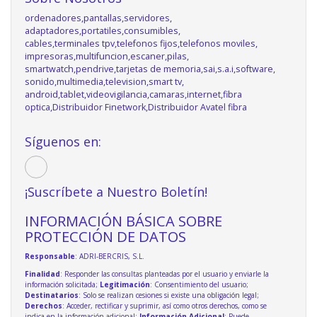
ordenadores,pantallas,servidores,
adaptadores,portatiles,consumibles,
cables,terminales tpv,telefonos fijos,telefonos moviles,
impresoras,multifuncion,escaner,pilas,
smartwatch,pendrive,tarjetas de memoria,sai,s.a.i,software,
sonido,multimedia,television,smart tv,
android,tablet,videovigilancia,camaras,internet,fibra
optica,Distribuidor Finetwork,Distribuidor Avatel fibra
Síguenos en:
¡Suscríbete a Nuestro Boletín!
INFORMACIÓN BÁSICA SOBRE
PROTECCIÓN DE DATOS
Responsable
: ADRI-BERCRIS, S.L.
Finalidad
: Responder las consultas planteadas por el usuario y enviarle la
información solicitada;
Legitimación
: Consentimiento del usuario;
Destinatarios
: Solo se realizan cesiones si existe una obligación legal;
Derechos
: Acceder, rectificar y suprimir, así como otros derechos, como se
indica en la información adicional;
Información Adicional
: Puede