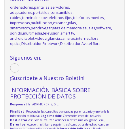
ordenadores,pantallas,servidores,
adaptadores,portatiles,consumibles,
cables,terminales tpv,telefonos fijos,telefonos moviles,
impresoras,multifuncion,escaner,pilas,
smartwatch,pendrive,tarjetas de memoria,sai,s.a.i,software,
sonido,multimedia,television,smart tv,
android,tablet,videovigilancia,camaras,internet,fibra
optica,Distribuidor Finetwork,Distribuidor Avatel fibra
Síguenos en:
¡Suscríbete a Nuestro Boletín!
INFORMACIÓN BÁSICA SOBRE
PROTECCIÓN DE DATOS
Responsable
: ADRI-BERCRIS, S.L.
Finalidad
: Responder las consultas planteadas por el usuario y enviarle la
información solicitada;
Legitimación
: Consentimiento del usuario;
Destinatarios
: Solo se realizan cesiones si existe una obligación legal;
Derechos
: Acceder, rectificar y suprimir, así como otros derechos, como se
indica en la información adicional;
Información Adicional
: Puede