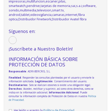
impresoras,multifuncion,escaner,pilas,
smartwatch,pendrive,tarjetas de memoria,sai,s.a.i,software,
sonido,multimedia,television,smart tv,
android,tablet,videovigilancia,camaras,internet,fibra
optica,Distribuidor Finetwork,Distribuidor Avatel fibra
Síguenos en:
¡Suscríbete a Nuestro Boletín!
INFORMACIÓN BÁSICA SOBRE
PROTECCIÓN DE DATOS
Responsable
: ADRI-BERCRIS, S.L.
Finalidad
: Responder las consultas planteadas por el usuario y enviarle la
información solicitada;
Legitimación
: Consentimiento del usuario;
Destinatarios
: Solo se realizan cesiones si existe una obligación legal;
Derechos
: Acceder, rectificar y suprimir, así como otros derechos, como se
indica en la información adicional;
Información Adicional
: Puede
consultar la información completa de Protección de Datos en nuestra
Política
de Privacidad
.
He leído y acepto la
Política de Privacidad
.