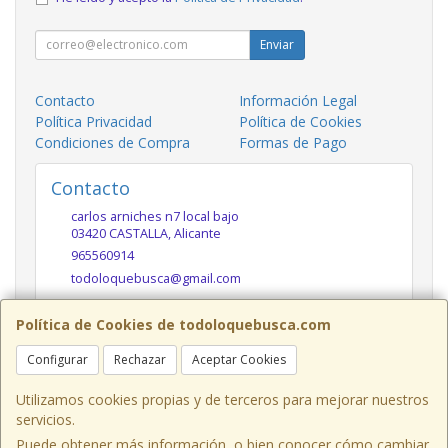
Enviar
Contacto
Información Legal
Política Privacidad
Política de Cookies
Condiciones de Compra
Formas de Pago
Contacto
carlos arniches n7 local bajo
03420
CASTALLA
,
Alicante
965560914
todoloquebusca@gmail.com
Política de Cookies de todoloquebusca.com
Horario
Configurar
Rechazar
Aceptar Cookies
10h a 14h y 17h a 20h
Utilizamos cookies propias y de terceros para mejorar nuestros
servicios.
Puede obtener más información, o bien conocer cómo cambiar