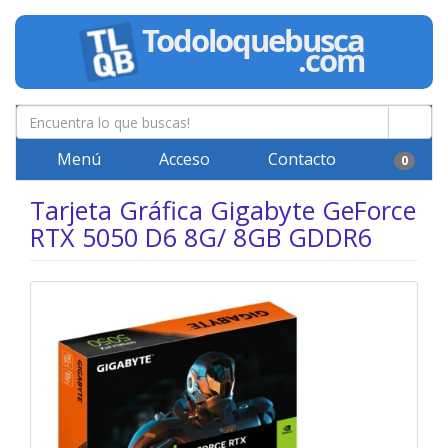
Menú
Acceso
Contacto
0
Tarjeta Gráfica Gigabyte GeForce
RTX 5050 D6 8G/ 8GB GDDR6