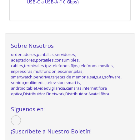
USB-C a USB-A (10 Gbps)
Sobre Nosotros
ordenadores,pantallas,servidores,
adaptadores,portatiles,consumibles,
cables,terminales tpv,telefonos fijos,telefonos moviles,
impresoras,multifuncion,escaner,pilas,
smartwatch,pendrive,tarjetas de memoria,sai,s.a.i,software,
sonido,multimedia,television,smart tv,
android,tablet,videovigilancia,camaras,internet,fibra
optica,Distribuidor Finetwork,Distribuidor Avatel fibra
Síguenos en:
¡Suscríbete a Nuestro Boletín!