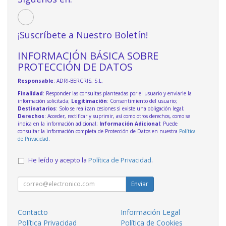
¡Suscríbete a Nuestro Boletín!
INFORMACIÓN BÁSICA SOBRE
PROTECCIÓN DE DATOS
Responsable
: ADRI-BERCRIS, S.L.
Finalidad
: Responder las consultas planteadas por el usuario y enviarle la
información solicitada;
Legitimación
: Consentimiento del usuario;
Destinatarios
: Solo se realizan cesiones si existe una obligación legal;
Derechos
: Acceder, rectificar y suprimir, así como otros derechos, como se
indica en la información adicional;
Información Adicional
: Puede
consultar la información completa de Protección de Datos en nuestra
Política
de Privacidad
.
He leído y acepto la
Política de Privacidad
.
Enviar
Contacto
Información Legal
Política Privacidad
Política de Cookies