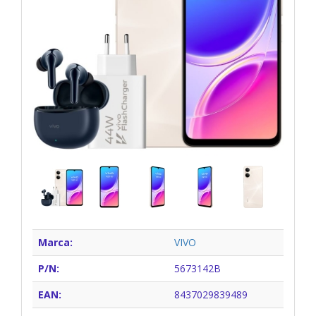
Marca:
VIVO
P/N:
5673142B
EAN:
8437029839489