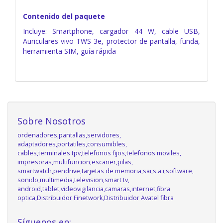
Contenido del paquete
Incluye: Smartphone, cargador 44 W, cable USB,
Auriculares vivo TWS 3e, protector de pantalla, funda,
herramienta SIM, guía rápida
Sobre Nosotros
ordenadores,pantallas,servidores,
adaptadores,portatiles,consumibles,
cables,terminales tpv,telefonos fijos,telefonos moviles,
impresoras,multifuncion,escaner,pilas,
smartwatch,pendrive,tarjetas de memoria,sai,s.a.i,software,
sonido,multimedia,television,smart tv,
android,tablet,videovigilancia,camaras,internet,fibra
optica,Distribuidor Finetwork,Distribuidor Avatel fibra
Síguenos en: